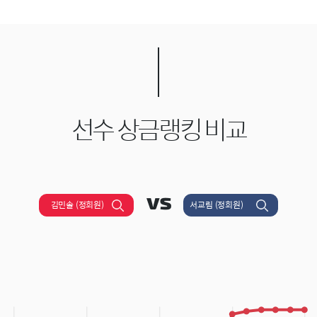
선수 상금랭킹 비교
김민솔 (정회원)
서교림 (정회원)