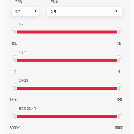
지역별
구단별
상금
0억
10
라운드
1
4
선수신장
150cm
180
골프장 전장거리
6000Y
6800