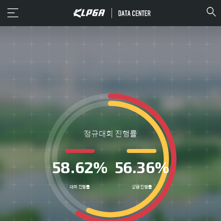
Toggle
navigati
정규대회 진행률
58.62%
56.36%
대회 진행률
상금 진행률