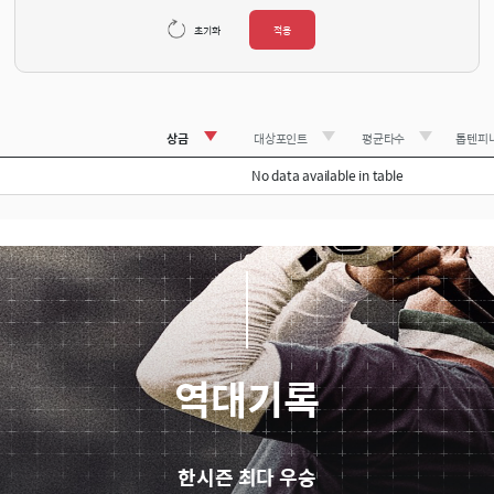
초기화
적용
상금
대상포인트
평균타수
톱텐피
No data available in table
역대기록
한시즌 최다 우승