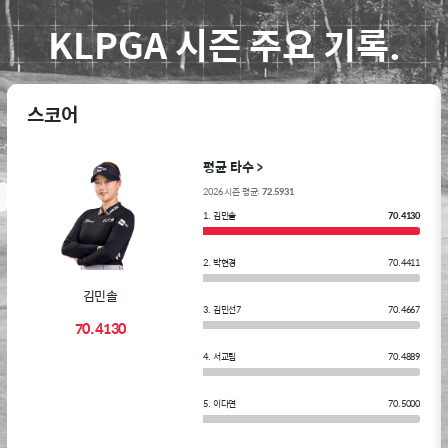
KLPGA 시즌 주요 기록.
스코어
평균 타수 >
2026 시즌 평균:
72.5931
1. 김민솔
70.4130
2. 박현경
70.4411
김민솔
3. 김민선7
70.4667
70.4130
4. 서교림
70.4889
5. 이다연
70.5000